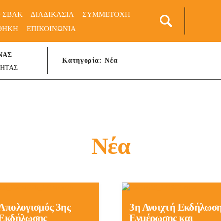
Ο ΣΒΑΚ
ΔΙΑΔΙΚΑΣΙΑ
ΣΥΜΜΕΤΟΧΗ
ΘΗΚΗ
ΕΠΙΚΟΙΝΩΝΙΑ
S
ΝΑΣ
Κατηγορία: Νέα
ΤΗΤΑΣ
Νέα
Απολογισμός 3ης
3η Ανοιχτή Εκδήλωσ
Εκδήλωσης
Ενμέρωσης και